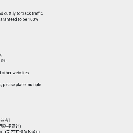
d cutt.ly to track traffic
guaranteed to be 100%
0%
 10%
d other websites
s, please place multiple
[参考]
7(同链接累计)
,000元 可开增值税普电