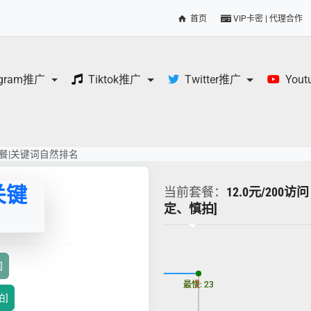
首页
VIP卡密 | 代理合作
egram推广
Tiktok推广
Twitter推广
You
优化套餐|关键词自然排名
关键
当前套餐：
12.0元/200访问
定、慎拍]
更新时间: 2026-08-08
]
最慢: 23
最快: 23
拍]