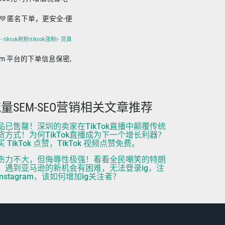
💚 匿名下单，更安全-便
iktok刷粉|tiktok涨粉|- 货真
in.com 平台的下单信息保密,
量SEM-SEO营销相关文章推荐
品已售罄！深圳的卖家在TikTok直播中颠覆传统
货方式！为何TikTok直播成为下一个增长利器？
买 TikTok 点赞，TikTok 视频点赞免费。
伤力不大，但侮辱性极强！看看全民嘲笑的特朗
，遇到亚马逊的新机会有困难，无法登录ig，注
instagram，该如何增加ig关注者？