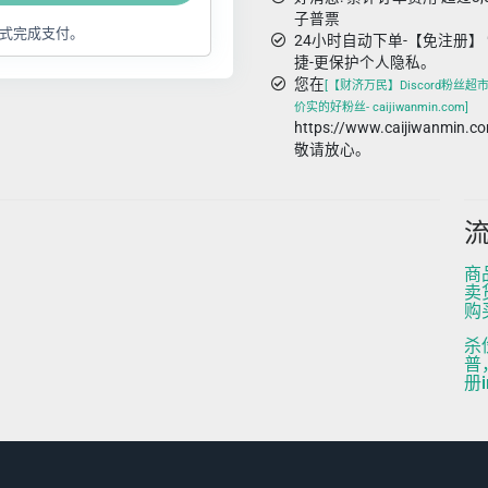
子普票
式完成支付。
24小时自动下单-【免注册】 
捷-更保护个人隐私。
您在
[【财济万民】Discord粉丝超市- t
价实的好粉丝- caijiwanmin.com]
https://www.caijiwanm
敬请放心。
流
商
卖
购
杀
普
册