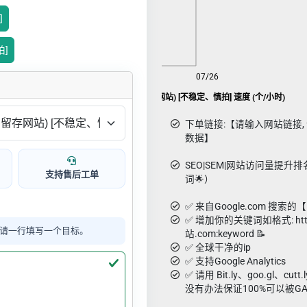
]
拍]
08/08
07/26
Google SEO 访问量(20s 留存网站) [不稳定、慎拍] 速度 (个/小时)
下单链接:【请输入网站链接, 请用g
数据】
SEO|SEM|网站访问量提升排名-
支持售后工单
词🌟）
✅ 来自Google.com 搜索
✅ 增加你的关键词如格式: http
请一行填写一个目标。
站.com:keyword 📝
✅ 全球干净的ip
✅ 支持Google Analytics
✅ 请用 Bit.ly、goo.gl、c
没有办法保证100%可以被G