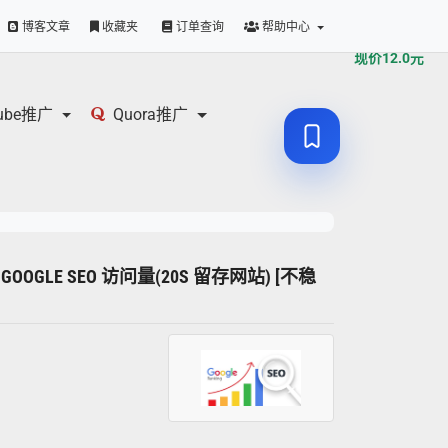
原价
12.0
元
博客文章
收藏夹
订单查询
帮助中心
现价
12.0
元
tube推广
Quora推广
 GOOGLE SEO 访问量(20S 留存网站) [不稳