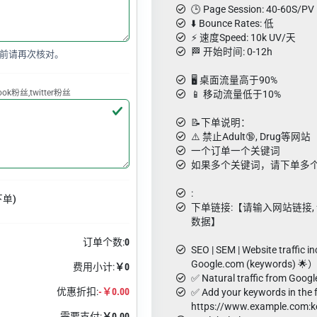
🕒 Page Session: 40-60S/PV
⬇️ Bounce Rates: 低
⚡️ 速度Speed: 10k UV/天
🏁 开始时间: 0-12h
前请再次核对。
🖥️ 桌面流量高于90%
k粉丝,twitter粉丝
📱 移动流量低于10%
📝下单说明：
⚠️ 禁止Adult🔞, Drug等网站
一个订单一个关键词
如果多个关键词，请下单多
:
下单)
下单链接:【请输入网站链接, 请用g
数据】
订单个数:
0
SEO | SEM | Website traffic i
Google.com (keywords) 🌟
费用小计:
￥0
✅ Natural traffic from Goog
优惠折扣:
-￥0.00
✅ Add your keywords in the 
https://www.example.com:k
需要支付:
￥0.00