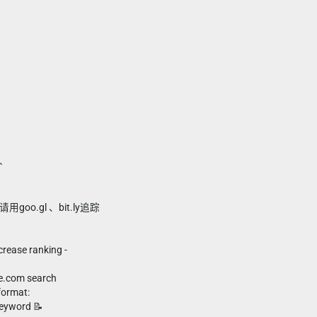
个
oo.gl 、bit.ly追踪
ncrease ranking -
）
le.com search
format:
eyword 📝