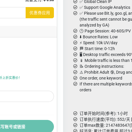
✅ Global Clean IP
✅ Support Google Analytics
优惠券应用
✅ Please use Bit.ly, goo.gl, an
(the traffic sent cannot be 
analyzed by GA)
🕒 Page Session: 40-60S/PV
⬇️ Bounce Rates: Low
⚡ Speed: 10k UV/day
🏁 Start time: 0-12h
🖥️ Desktop traffic exceeds 9
📱 Mobile traffic is less than
📝 Ordering instructions:
⚠️ Prohibit Adult 🔞, Drug an
One order, one keyword
值卡，折上折实惠价！
If there are multiple keyword
orders
订单开始时间(参考): 1小时
订单执行速度(平均): 552/天 
订单max数量: 214748364
填写账号或链接
好消息: 累计订单费用 超过3