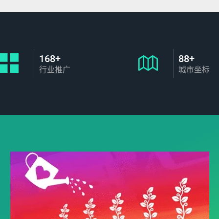
168+
88+
行业推广
城市坐标