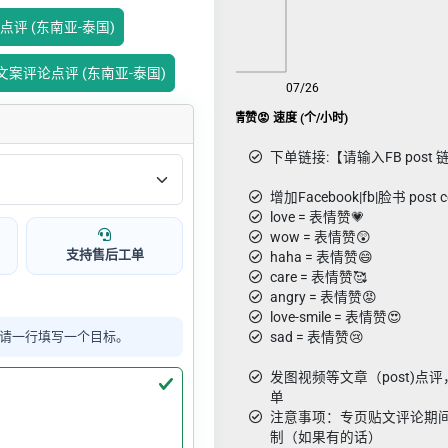
论点评 (东南亚-泰国)
定义文案评论点评 (东南亚-泰国)
08/08
07/26
FB post Angry表情赞😡 速度 (个/小时)
下单链接:【请输入FB post 
增加Facebook|fb|脸书 post
love = 表情赞💗
wow = 表情赞😲
支持售后工单
haha = 表情赞😄
care = 表情赞🥰
angry = 表情赞😡
love-smile = 表情赞😍
请一行填写一个目标。
sad = 表情赞😢
发图视频等文章（post)点
单
注意事项：专页贴文评论期
制（如果有的话）