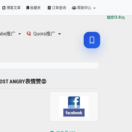
原价
3.8
元
博客文章
收藏夹
订单查询
帮助中心
现价
3.8
元
tube推广
Quora推广
 POST ANGRY表情赞😡