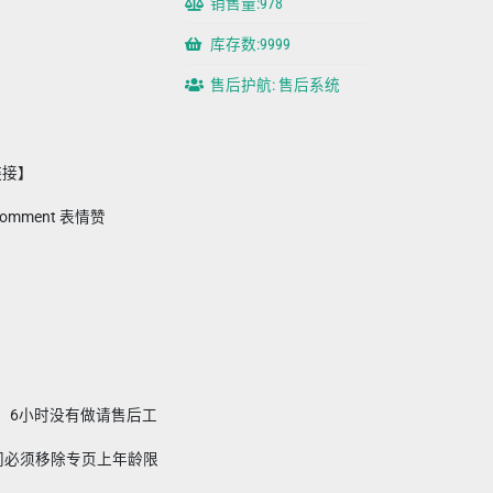
销售量:978
库存数:9999
售后护航: 售后系统
链接】
 comment 表情赞
评，6小时没有做请售后工
间必须移除专页上年龄限