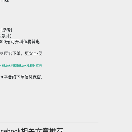
links
 [参考]
接累计)
,000元 可开增值税普电
💚 匿名下单，更安全-便
iktok刷粉|tiktok涨粉|- 货真
in.com 平台的下单信息保密,
acebook相关文章推荐