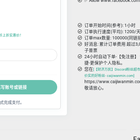
✅ Allow www.facebook.com 
订单开始时间(参考): 1小时
订单执行速度(平均): 1200/天
值卡，折上折实惠价！
订单max数量: 100000(同链
好消息: 累计订单费用 超过3
子普票
24小时自动下单-【免注册】 
捷-更保护个人隐私。
您在
[【财济万民】Discord粉丝超市- t
价实的好粉丝- caijiwanmin.com]
https://www.caijiwanm
填写账号或链接
敬请放心。
式完成支付。
F