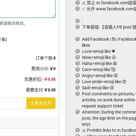
⚠️ 禁止 m.facebook.com链
✅ 允许 www.facebook.co
:
前请再次核对。
下单链接:【请输入FB post 
Add Facebook | fb | Facebo
下单)
likes
Love=emoji like 💗
Wow=emoji like 😲
订单个数:
0
Haha=emoji like 😄
费用小计:
￥0
Care=emoji like 🥰
Angry=emoji like 😡
优惠折扣:
-￥0.00
Love smile=emoji like 😍
Sad=emoji like 😢
需要支付:
￥0.00
Post comments on pictures, 
articles, no work done within
优惠券应用
request support ticket
Attention: During the commen
post, the age limit on the pa
any)
⚠️ Prohibit links to m.faceb