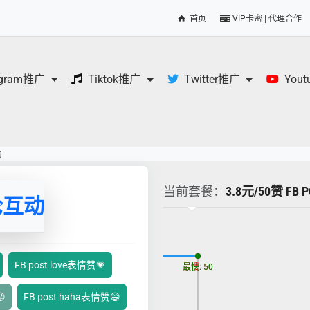
首页
VIP卡密 | 代理合作
egram推广
Tiktok推广
Twitter推广
You
动
当前套餐：
3.8元/50赞 FB
论互动
更新时间: 2026-08-08
FB post love表情赞💗
最慢: 50
最快: 50

FB post haha表情赞😄