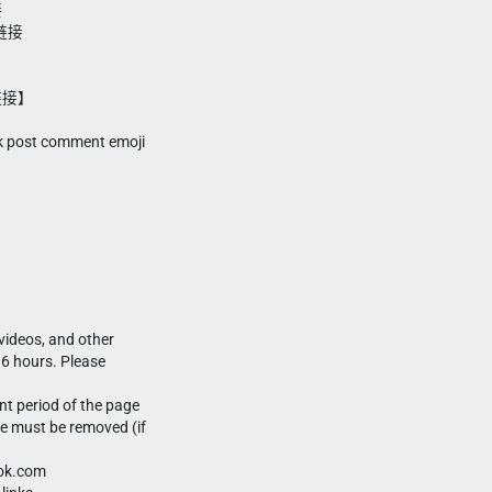
接
m链接
链接】
ok post comment emoji
videos, and other
 6 hours. Please
t period of the page
ge must be removed (if
ook.com