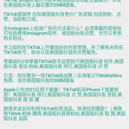
TikTok Shop在海外小店中英国站后台功能全面展示，以及
在美国版抖音上最实惠的SMM面板。
TikTok营销界 应知美国版抖音竞价广告逻辑,包括购粉、点
赞、追踪和订阅。
在Instagram上投放广告的方法是什么？必须掌握的营销技
巧包括使用Instagram软件、增加粉丝和点赞，也可以考虑
购买粉丝。
学习如何在TikTok上开展良好的内容营销，并了解有关购买
TikTok账号、粉丝以及美国版抖音的点赞服务。
零基础5分钟掌握TikTok账号运营技巧美国版抖音 软件,美国
版抖音 增加 粉絲,美国版抖音 排行,美国版抖音 点 赞
引流：如何策划一场TikTok挑战赛丨出海笔记Tiktoktalikes
免费，适合美国版抖音的SMM面板
Apple公布2021应用下载量！TikTok斩获iPhone下载量榜
首！美国版抖音 排行,美国版抖音 点 赞,美国版抖音 登錄,美
国版抖音 誰 按 讚
跨境卖家如何利用TikTok标签选品，快速找到爆款？ | 嘀嗒
狗Tiktok 粉絲 購買,美国版抖音買粉絲,美国版抖音 點 贊,美国
版抖音 追踪