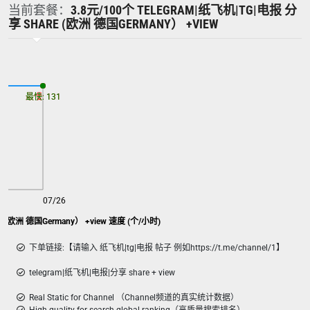
当前套餐：
3.8元/100个 TELEGRAM|纸飞机|TG|电报 分
享 SHARE (欧洲 德国GERMANY） +VIEW
最慢: 131
最快: 131
07/26
飞机|TG|电报 分享 share (欧洲 德国Germany） +view 速度 (个/小时)
下单链接:【请输入 纸飞机|tg|电报 帖子 例如https://t.me/channel/1】
telegram|纸飞机|电报|分享 share + view
Real Static for Channel （Channel频道的真实统计数据）