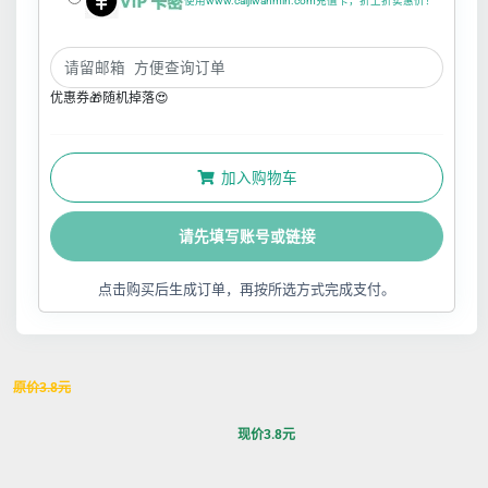
使用www.caijiwanmin.com充值卡，折上折实惠价！
优惠券🎁随机掉落😍
加入购物车
请先填写账号或链接
点击购买后生成订单，再按所选方式完成支付。
原价
3.8
元
现价
3.8
元