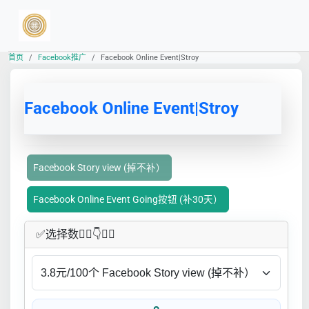
首页
Facebook推广
Facebook Online Event|Stroy
Facebook Online Event|Stroy
Facebook Story view (掉不补）
Facebook Online Event Going按钮 (补30天）
✅​选择数👇🏻​​👇👇🏻​​