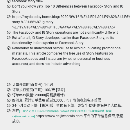
facebook story view
Don't you know yet? Top 10 Differences between Facebook Story and IG
Story
https://mytlctoday.home.blog/2020/09/16/%E4%BD%A0%E9%82%84
story-%E8%88%87-ig-story-
%E7%9A%84%E5%8D%81%E5%A4%A7%E5%88%86%E5%88%A5/
The Facebook and IG Story operations are not significantly different
But after all, IG Story developed earlier than Facebook Story, so its
functionality is far superior to Facebook Story
Remember to understand before use to avoid duplicating promotional
materials. This article compares the free use of Story features on
Facebook pages and Instagram (whether personal or business
accounts), and does not include advertising.
订单开始时间(参考): 1小时
订单执行速度(平均): 100/天 [参考]
订单max数量: 20000(同链接累计)
好消息: 累计订单费用 超过3,000元 可开增值税普电子普票
24小时自动下单-【免注册】 💚 匿名下单，更安全-便捷-更保护个人隐私。
您在
[【财济万民】Discord粉丝超市- tiktok刷粉|tiktok涨粉|- 货真价实的好粉丝-
https://www.caijiwanmin.com 平台的下单信息保密, 敬请
caijiwanmin.com]
放心。