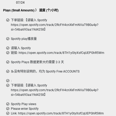
07/24
ist Plays (Small Amounts) ） 速度 (个/小时)
下单链接:【请输入 Spotify
https://open.spotify.com/track/2RcFH4cnXkFmNVaT9BGu4p?
si=54ba693aa19d4258】
Spotify play播放量
请输入 Spotify
链接: https://open.spotify.com/track/8TH1yGtyXsfCqUEPGhR5Wm
Spotify Plays 数据更新大约需要 2-3 天
📝没有特别说明的，均为 Spotify Free ACCOUNTS
:
下单链接:【请输入 Spotify
https://open.spotify.com/track/2RcFH4cnXkFmNVaT9BGu4p?
si=54ba693aa19d4258】
Spotify Play views
Please enter Spotify
Link: https://open.spotify.com/track/8TH1yGtyXsfCqUEPGhR5Wm