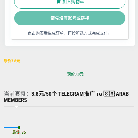
加入购物车
请先填写账号或链接
点击购买后生成订单，再按所选方式完成支付。
原价
3.8
元
现价
3.8
元
当前套餐：
3.8元/50个 TELEGRAM推广 ᴛɢ 🇸🇦 ARAB
MEMBERS
最慢: 85
最快: 85