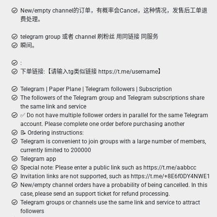
New/empty channel的订单，有概率会Cancel，这种情况，发售后工单退
费处理。
telegram group 或者 channel 刷粉丝 用同链接 同服务
瞬间。
:
下单链接:【请输入tg类似链接 https://t.me/username】
Telegram | Paper Plane | Telegram followers | Subscription
The followers of the Telegram group and Telegram subscriptions share
the same link and service
✅ Do not have multiple follower orders in parallel for the same Telegram
account. Please complete one order before purchasing another
📝 Ordering instructions:
Telegram is convenient to join groups with a large number of members,
currently limited to 200000
Telegram app
Special note: Please enter a public link such as https://t.me/aabbcc
Invitation links are not supported, such as https://t.me/+8E6f0DY4NWE1
New/empty channel orders have a probability of being cancelled. In this
case, please send an support ticket for refund processing.
Telegram groups or channels use the same link and service to attract
followers