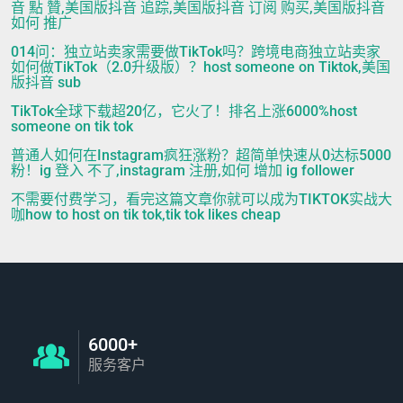
音 點 贊,美国版抖音 追踪,美国版抖音 订阅 购买,美国版抖音
如何 推广
014问：独立站卖家需要做TikTok吗？跨境电商独立站卖家
如何做TikTok（2.0升级版）？host someone on Tiktok,美国
版抖音 sub
TikTok全球下载超20亿，它火了！排名上涨6000%host
someone on tik tok
普通人如何在Instagram疯狂涨粉？超简单快速从0达标5000
粉！ig 登入 不了,instagram 注册,如何 增加 ig follower
不需要付费学习，看完这篇文章你就可以成为TIKTOK实战大
咖how to host on tik tok,tik tok likes cheap
6000+
服务客户