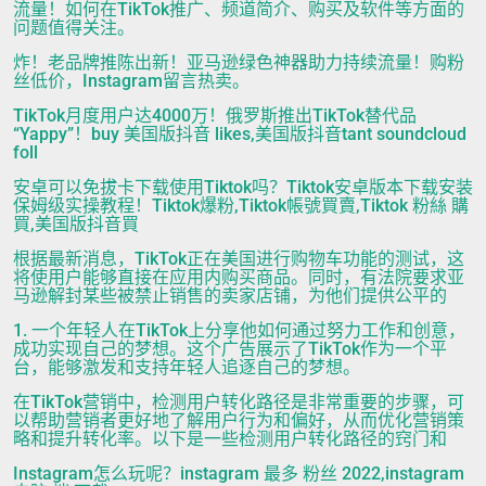
流量！如何在TikTok推广、频道简介、购买及软件等方面的
问题值得关注。
炸！老品牌推陈出新！亚马逊绿色神器助力持续流量！购粉
丝低价，Instagram留言热卖。
TikTok月度用户达4000万！俄罗斯推出TikTok替代品
“Yappy”！buy 美国版抖音 likes,美国版抖音tant soundcloud
foll
安卓可以免拔卡下载使用Tiktok吗？Tiktok安卓版本下载安装
保姆级实操教程！Tiktok爆粉,Tiktok帳號買賣,Tiktok 粉絲 購
買,美国版抖音買
根据最新消息，TikTok正在美国进行购物车功能的测试，这
将使用户能够直接在应用内购买商品。同时，有法院要求亚
马逊解封某些被禁止销售的卖家店铺，为他们提供公平的
1. 一个年轻人在TikTok上分享他如何通过努力工作和创意，
成功实现自己的梦想。这个广告展示了TikTok作为一个平
台，能够激发和支持年轻人追逐自己的梦想。
在TikTok营销中，检测用户转化路径是非常重要的步骤，可
以帮助营销者更好地了解用户行为和偏好，从而优化营销策
略和提升转化率。以下是一些检测用户转化路径的窍门和
Instagram怎么玩呢？instagram 最多 粉丝 2022,instagram