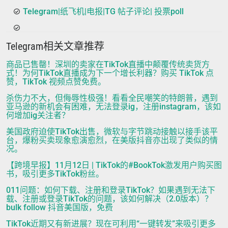
Telegram|纸飞机|电报|TG 帖子评论| 投票poll
Telegram相关文章推荐
商品已售罄！深圳的卖家在TikTok直播中颠覆传统卖货方
式！为何TikTok直播成为下一个增长利器？购买 TikTok 点
赞，TikTok 视频点赞免费。
杀伤力不大，但侮辱性极强！看看全民嘲笑的特朗普，遇到
亚马逊的新机会有困难，无法登录ig，注册instagram，该如
何增加ig关注者？
美国政府迫使TikTok出售，微软与字节跳动接触以接手该平
台，爆粉买卖现象愈演愈烈，在美版抖音亦出现了类似的情
况。
【跨境早报】11月12日 | TikTok的#BookTok激发用户购买图
书，吸引更多TikTok粉丝。
011问题：如何下载、注册和登录TikTok？如果遇到无法下
载、注册或登录TikTok的问题，该如何解决（2.0版本）？
bulk follow 抖音美国版，免费
TikTok近期又有新进展？现在可利用“一键转发”来吸引更多