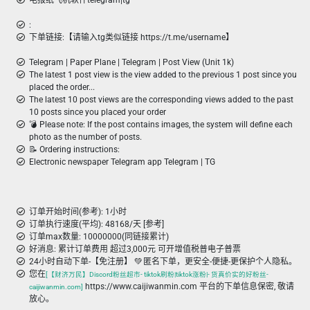
电报纸飞机软件telegram|tg
:
下单链接:【请输入tg类似链接 https://t.me/username】
Telegram | Paper Plane | Telegram | Post View (Unit 1k)
The latest 1 post view is the view added to the previous 1 post since you
placed the order...
The latest 10 post views are the corresponding views added to the past
10 posts since you placed your order
💣 Please note: If the post contains images, the system will define each
photo as the number of posts.
📝 Ordering instructions:
Electronic newspaper Telegram app Telegram | TG
订单开始时间(参考): 1小时
订单执行速度(平均): 48168/天 [参考]
订单max数量: 10000000(同链接累计)
好消息: 累计订单费用 超过3,000元 可开增值税普电子普票
24小时自动下单-【免注册】 💚 匿名下单，更安全-便捷-更保护个人隐私。
您在
[【财济万民】Discord粉丝超市- tiktok刷粉|tiktok涨粉|- 货真价实的好粉丝-
https://www.caijiwanmin.com 平台的下单信息保密, 敬请
caijiwanmin.com]
放心。