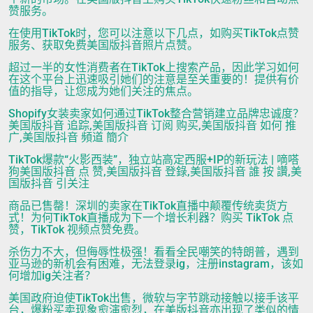
赞服务。
在使用TikTok时，您可以注意以下几点，如购买TikTok点赞
服务、获取免费美国版抖音照片点赞。
超过一半的女性消费者在TikTok上搜索产品，因此学习如何
在这个平台上迅速吸引她们的注意是至关重要的！提供有价
值的指导，让您成为她们关注的焦点。
Shopify女装卖家如何通过TikTok整合营销建立品牌忠诚度？
美国版抖音 追踪,美国版抖音 订阅 购买,美国版抖音 如何 推
广,美国版抖音 頻道 簡介
TikTok爆款“火影西装”，独立站高定西服+IP的新玩法 | 嘀嗒
狗美国版抖音 点 赞,美国版抖音 登錄,美国版抖音 誰 按 讚,美
国版抖音 引关注
商品已售罄！深圳的卖家在TikTok直播中颠覆传统卖货方
式！为何TikTok直播成为下一个增长利器？购买 TikTok 点
赞，TikTok 视频点赞免费。
杀伤力不大，但侮辱性极强！看看全民嘲笑的特朗普，遇到
亚马逊的新机会有困难，无法登录ig，注册instagram，该如
何增加ig关注者？
美国政府迫使TikTok出售，微软与字节跳动接触以接手该平
台，爆粉买卖现象愈演愈烈，在美版抖音亦出现了类似的情