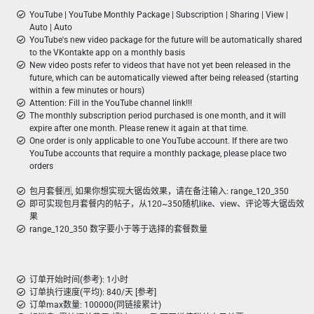
YouTube | YouTube Monthly Package | Subscription | Sharing | View |
Auto | Auto
YouTube's new video package for the future will be automatically shared
to the VKontakte app on a monthly basis
New video posts refer to videos that have not yet been released in the
future, which can be automatically viewed after being released (starting
within a few minutes or hours)
Attention: Fill in the YouTube channel link!!!
The monthly subscription period purchased is one month, and it will
expire after one month. Please renew it again at that time.
One order is only applicable to one YouTube account. If there are two
YouTube accounts that require a monthly package, please place two
orders
包月套餐🈷️, 如果你想实现大锯齿效果，请在备注输入: range_120_350
即可实现包月套餐内的帖子，从120~350随机like、view、评论等大锯齿效
果
range_120_350 数字要小于等于选择的套餐数量
订单开始时间(参考): 1小时
订单执行速度(平均): 840/天 [参考]
订单max数量: 100000(同链接累计)