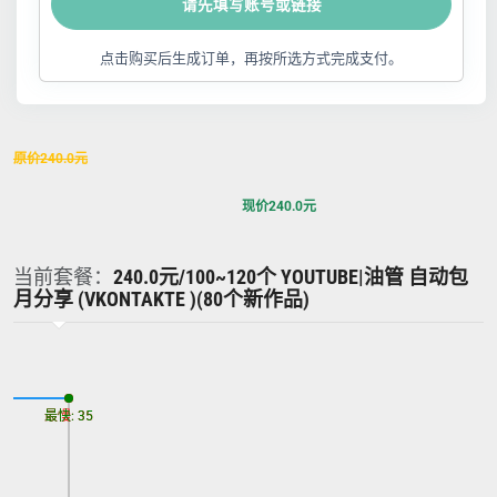
请先填写账号或链接
点击购买后生成订单，再按所选方式完成支付。
原价
240.0
元
现价
240.0
元
当前套餐：
240.0元/100~120个 YOUTUBE|油管 自动包
月分享 (VKONTAKTE )(80个新作品)
最慢: 35
最快: 35