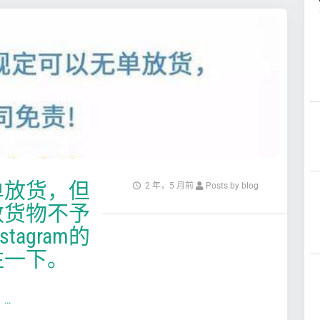
单放货，但
2 年，5 月前
Posts by blog
致货物不予
agram的
注一下。
，
…