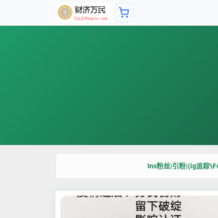
Ins粉丝|引粉|(ig追踪\Fo