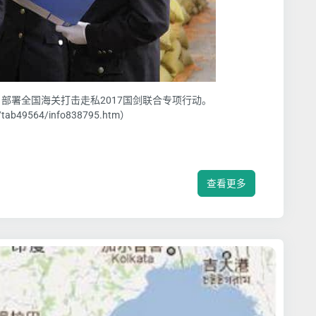
部署全国海关打击走私2017国剑联合专项行动。
0/tab49564/info838795.htm）
查看更多