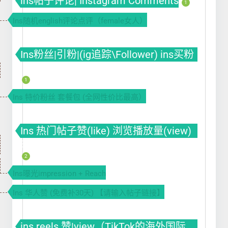
ins帖子评论| Instagram Comments
1
Ins随机english评论点评（female女人）
Ins粉丝|引粉|(ig追踪\Follower) ins买粉
ins涨粉 ins刷粉丝
1
Ins 特价粉丝 套餐包 (全网性价比最高）
Ins 热门帖子赞(like) 浏览播放量(view)
曝光(impression)
2
Ins曝光impression + Reach
Ins 华人赞 (免费补30天) 【请输入帖子链接】
ins reels 赞|view（TikTok的海外国际