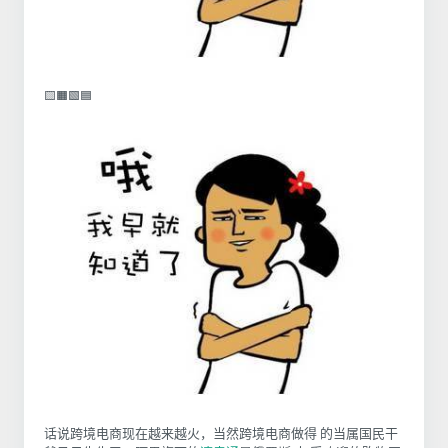
🟨🟧🟩🟦
话说跨境电商现在越来越火，当然跨境电商做得 的当属国民干