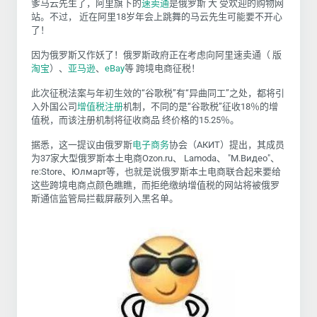
爹马云先生了，阿里旗下的
速卖通
是俄罗斯 大 受欢迎的购物网
站。不过， 近在阿里18岁年会上跳舞的马云先生可能要不开心
了！
因为俄罗斯又作妖了！俄罗斯政府正在考虑向阿里速卖通（ 版
淘宝
）、
亚马逊
、
eBay
等 跨境电商征税！
此次征税法案与年初生效的“谷歌税”有“异曲同工”之处，都将引
入外国公司
增值税
注册
机制，不同的是“谷歌税”征收18％的增
值税，而该注册机制将征收商品 终价格的15.25％。
据悉，这一提议由俄罗斯
电子商务
协会（АКИТ）提出，其成员
为37家大型俄罗斯本土电商Ozon.ru、 Lamoda、 "М.Видео"、
re:Store、Юлмарт等，也就是说俄罗斯本土电商联合起来要给
这些跨境电商点颜色瞧瞧，而拒绝缴纳增值税的网站将被俄罗
斯通信监管局拦截屏蔽列入黑名单。