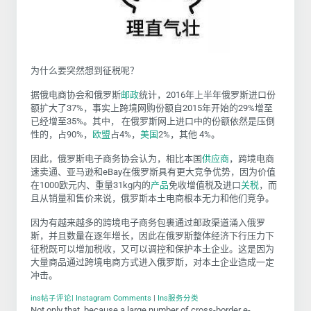
为什么要突然想到征税呢？
据俄电商协会和俄罗斯
邮政
统计，2016年上半年俄罗斯进口份
额扩大了37%，事实上跨境网购份额自2015年开始的29%增至
已经增至35%。其中，
在俄罗斯网上进口中的份额依然是压倒
性的，占90%，
欧盟
占4%，
美国
2%，其他 4%。
因此，俄罗斯电子商务协会认为，相比本国
供应商
，跨境电商
速卖通、亚马逊和eBay在俄罗斯具有更大竞争优势，因为价值
在1000欧元内、重量31kg内的
产品
免收增值税及进口
关税
，而
且从销量和售价来说，俄罗斯本土电商根本无力和他们竞争。
因为有越来越多的跨境电子商务包裹通过邮政渠道涌入俄罗
斯，并且数量在逐年增长，因此在俄罗斯整体经济下行压力下
征税既可以增加税收，又可以调控和保护本土企业。这是因为
大量商品通过跨境电商方式进入俄罗斯，对本土企业造成一定
冲击。
ins帖子评论| Instagram Comments
|
Ins服务分类
Not only that, because a large number of cross-border e-