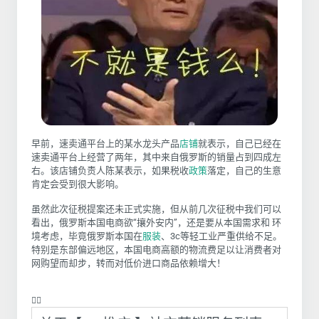
早前，速卖通平台上的某水龙头产品
店铺
就表示，自己已经在
速卖通平台上经营了两年，其中来自俄罗斯的销量占到四成左
右。该店铺负责人陈某表示，如果税收
政策
落定，自己的生意
肯定会受到很大影响。
虽然此次征税提案还未正式实施，但从前几次征税中我们可以
看出，俄罗斯本国电商欲“攘外安内”，还是要从本国需求和 环
境考虑，毕竟俄罗斯本国在
服装
、3c等轻工业严重供给不足。
特别是东部偏远地区，本国电商高额的物流费足以让消费者对
网购望而却步，转而对低价进口商品依赖增大！
❤️‍🔥