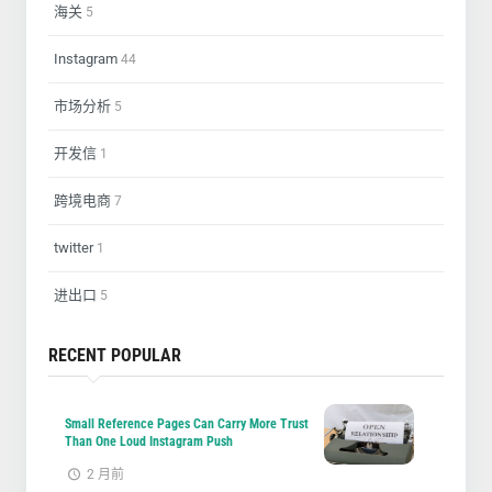
海关
5
Instagram
44
市场分析
5
开发信
1
跨境电商
7
twitter
1
进出口
5
RECENT POPULAR
Small Reference Pages Can Carry More Trust
Than One Loud Instagram Push
2 月前