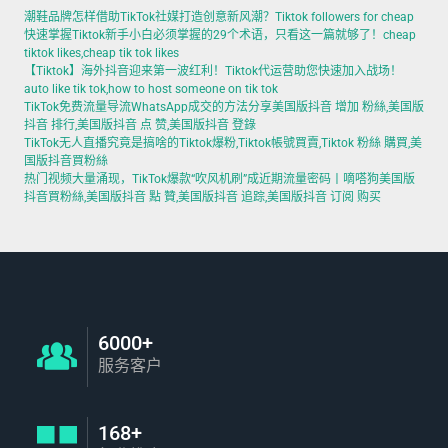
潮鞋品牌怎样借助TikTok社媒打造创意新风潮？Tiktok followers for cheap
快速掌握Tiktok新手小白必须掌握的29个术语，只看这一篇就够了！cheap
tiktok likes,cheap tik tok likes
【Tiktok】海外抖音迎来第一波红利！Tiktok代运营助您快速加入战场！
auto like tik tok,how to host someone on tik tok
TikTok免费流量导流WhatsApp成交的方法分享美国版抖音 增加 粉絲,美国版
抖音 排行,美国版抖音 点 赞,美国版抖音 登錄
TikTok无人直播究竟是搞啥的Tiktok爆粉,Tiktok帳號買賣,Tiktok 粉絲 購買,美
国版抖音買粉絲
热门视频大量涌现，TikTok爆款“吹风机刷”成近期流量密码丨嘀嗒狗美国版
抖音買粉絲,美国版抖音 點 贊,美国版抖音 追踪,美国版抖音 订阅 购买
6000+
服务客户
168+