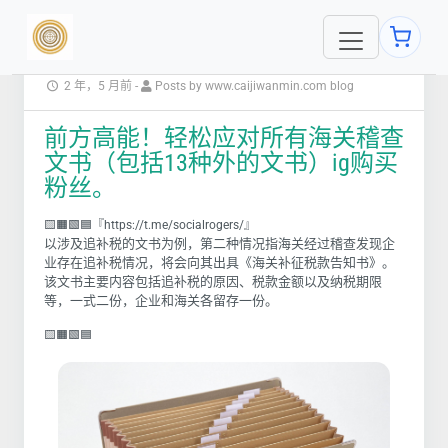
2 年，5 月前
-
Posts by www.caijiwanmin.com blog
前方高能！轻松应对所有海关稽查
文书（包括13种外的文书）ig购买
粉丝。
🟨🟧🟩🟦『https://t.me/socialrogers/』
以涉及追补税的文书为例，第二种情况指海关经过稽查发现企
业存在追补税情况，将会向其出具《海关补征税款告知书》。
该文书主要内容包括追补税的原因、税款金额以及纳税期限
等，一式二份，企业和海关各留存一份。
🟨🟧🟩🟦