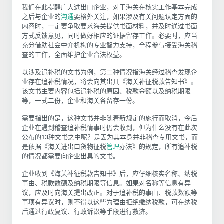
我们在此提醒广大进出口企业，对于海关在核实工作基本完成
之后与企业的
沟通
要格外关注，如果涉及有关问题认定方面的
内容时，一定要争取要求海关提供书面材料，并及时通过书面
方式反馈意见，同时做好相应的证据留存工作。必要时，应当
充分借助社会中介机构的专业智力支持，全程参与接受海关稽
查的工作，全面维护企业合法权益。
以涉及追补税的文书为例，第二种情况指海关经过稽查发现企
业存在追补税情况，将会向其出具《海关补征税款告知书》。
该文书主要内容包括追补税的原因、税款金额以及纳税期限
等，一式二份，企业和海关各留存一份。
需要指出的是，这种文书并非随着新规定的施行而取消，今后
企业在遇到稽查追补税情事时仍会收到，但为什么没有在此次
公布的13种文书之中呢？是因为其本身并非稽查专用文书，而
是依据《海关进出口货物征税
管理
办法》的规定，所有追补税
的情况都需要向企业出具的文书。
企业收到《海关补征税款告知书》后，应仔细核实名称、纳税
事由、税款数额及纳税期限等信息。如果对名称等信息有异
议，应及时向海关提出改正。对于追补税的事由、税款数额等
事项有异议时，则不得以这些为理由拒绝缴纳税款，可在纳税
后通过行政复议、行政诉讼等手段进行救济。