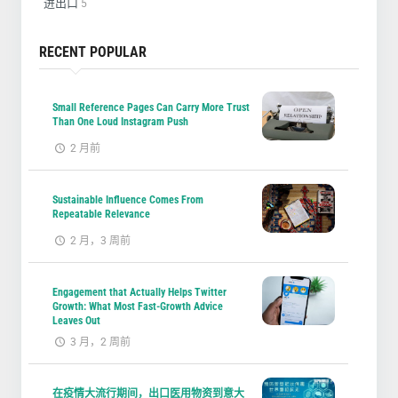
进出口
5
RECENT POPULAR
Small Reference Pages Can Carry More Trust
Than One Loud Instagram Push
2 月前
Sustainable Influence Comes From
Repeatable Relevance
2 月，3 周前
Engagement that Actually Helps Twitter
Growth: What Most Fast-Growth Advice
Leaves Out
3 月，2 周前
在疫情大流行期间，出口医用物资到意大