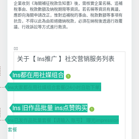
企業收到《海關補征稅款告知書》後，需核實企業名稱、追補
稅事由、稅款數額及納稅期限等資訊。若名稱等資訊有異議，
應即向海關申請改正，惟對追補稅的事由、稅款數額等事項有
抗告，不得以此為由拒絕繳納稅款，必須在納稅後透過行政覆
議、行政訴訟等方式進行救濟。
❤️‍🔥
关于【 Ins推广 】社交营销服务列表
Ins都在用社媒组合
1
Ins大家都在用社媒组合套餐(24小时自助下单)
Ins 旧作品批量 ins点赞购买
1
Ins已发作品批量套餐【请输入 账号】 曝光impression
套餐