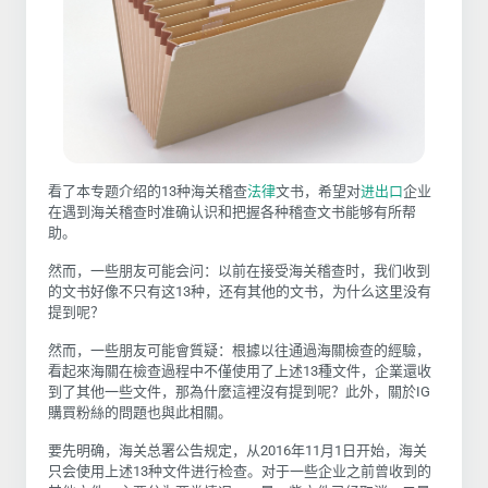
看了本专题介绍的13种海关稽查
法律
文书，希望对
进出口
企业
在遇到海关稽查时准确认识和把握各种稽查文书能够有所帮
助。
然而，一些朋友可能会问：以前在接受海关稽查时，我们收到
的文书好像不只有这13种，还有其他的文书，为什么这里没有
提到呢？
然而，一些朋友可能會質疑：根據以往通過海關檢查的經驗，
看起來海關在檢查過程中不僅使用了上述13種文件，企業還收
到了其他一些文件，那為什麼這裡沒有提到呢？此外，關於IG
購買粉絲的問題也與此相關。
要先明确，海关总署公告规定，从2016年11月1日开始，海关
只会使用上述13种文件进行检查。对于一些企业之前曾收到的