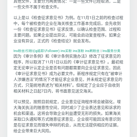
其他文件，主要分为两类情况：一是一些文件已经取消，二是
一些文件不属于检查文件。
以上是以《检查征求意见书》为例。在11月1日之前的检查过程
中，每个被检查的企业在海关核查工作基本完成后，会先收到
一份《检查征求意见书》征求反馈，以确认检查范围、过程和
主要问题。如果企业提出异议，可能会启动复查程序。如果企
业没有异议，正式的《检查结论》就会发布。
Ins粉丝|引粉|(ig追踪\Follower) ins买粉 ins涨粉 ins刷粉丝
|
Ins服务分类
因为《审计条例》和《审计条例实施办法》修改了征求意见的
程序，所以取消了11月1日以后的《审计征求意见书》。最初规
定无论审计认定企业是否有问题都需要向企业征求意见，因此
《审计征求意见书》成为必要文件。新程序规定只有在“被审计
人涉嫌违法”的情况下才能征求企业意见，并未规定征求意见的
方式，只笼统地表述为“相关材料”。但规定了企业应于自收到
相关材料之日起7日内，将书面意见送交海关。
可以预见，按照目前规定，企业意见征询程序将会被弱化，增
大海关执法的随意性空间，同时减少了企业表达意见和诉求的
机会和渠道。这将会导致企业利益遭受无形的损失。如果海关
采取口头通知等方式随意征求意见，企业很可能因没有意识到
是在征求意见而错失申辩的机会，从而无法提供相应的证据，
给企业带来巨大风险。