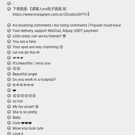
:
下单链接:【请输入ins帖子链接 如
https://www.instagram.com/p/CEoxbonDtTY/】
Ins brushing comments | Ins rising comments | Popular must-have
Fast delivery, support WeChat, Alipay, USDT payment
Little sister, can we be friends? 😎
You are a fairy
Your eyes are very charming 😍
Let me do this 🤟
💋💋💋
It's beautiful. I envy you
😍😍
Beautiful angel
Do you work in a hospital?
🤟🤟🤟🤟🤟🤟
❤️
😍😍😍😍😍😍
so hot
My fav pose!! 🤩
She is so pretty
Baby
Cute ❤️❤️❤️
Wow you look cute
Love it