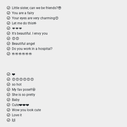
Little sister, can we be friends?😎
You are a fairy
Your eyes are very charming😍
Let me do this🤟
💋💋💋
It's beautiful. I envy you
😍😍
Beautiful angel
Do you work in a hospital?
🤟🤟🤟🤟🤟🤟
❤️
😍😍😍😍😍😍
so hot
My fav pose!!🤩
She is so pretty
Baby
Cute❤️❤️❤️
Wow you look cute
Love it
🙌