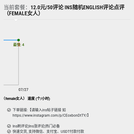
当前套餐：
12.0元/50评论 INS随机ENGLISH评论点评
（FEMALE女人）
最慢: 4
最快: 4
07/27
评（female女人） 速度 (个/小时)
下单链接:【请输入ins帖子链接 如
https://www.instagram.com/p/CEoxbonDtTY/】
Ins刷评论|Ins涨评论|热门必备
快速交货, 支持微信、支付宝、USDT付款付款