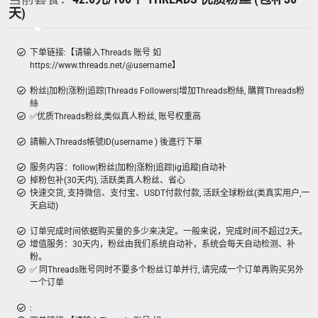
天)
下单链接:【请输入Threads 账号 如
https://www.threads.net/@username】
粉丝|加粉|涨粉|追踪|Threads Followers|增加Threads粉絲, 購買Threads粉
絲
✅优质Threads粉丝,类似真人粉丝, 账号权重高
請輸入Threads帳號ID(username ) 後進行下單
服务内容：follow|粉丝|加粉|涨粉|追踪|ig追蹤|自动补
掉粉包补(30天内), 活跃类真人粉丝、省心
快速交货, 支持微信、支付宝、USDT付款付款, 活跃全球粉丝(类真实用户,一
天启动)
订单完成时间依据购买量的多少来决定。一般来说，完成时间不超过2天。
增值服务：30天内，粉丝由我们系统自动补，系统会每天自动检测、补
粉。
✅ 同Threads账号同时不要多个粉丝订单并行, 请完成一个订单再购买另外
一个订单
: