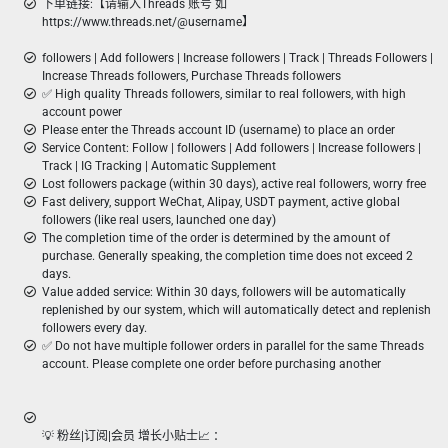
下单链接:【请输入Threads 账号 如
https://www.threads.net/@username】
followers | Add followers | Increase followers | Track | Threads Followers |
Increase Threads followers, Purchase Threads followers
✅ High quality Threads followers, similar to real followers, with high
account power
Please enter the Threads account ID (username) to place an order
Service Content: Follow | followers | Add followers | Increase followers |
Track | IG Tracking | Automatic Supplement
Lost followers package (within 30 days), active real followers, worry free
Fast delivery, support WeChat, Alipay, USDT payment, active global
followers (like real users, launched one day)
The completion time of the order is determined by the amount of
purchase. Generally speaking, the completion time does not exceed 2
days.
Value added service: Within 30 days, followers will be automatically
replenished by our system, which will automatically detect and replenish
followers every day.
✅ Do not have multiple follower orders in parallel for the same Threads
account. Please complete one order before purchasing another
💡 粉丝|订阅|会员 增长小贴士📈 ：