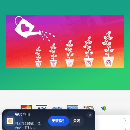
安装应用
×
安装指引
关闭
当前应付
可添加到桌面，像
填写账号后购买
©
Threads|粉丝|引粉|Threads Followers（追踪） - Threads推广 - 【财济万民】
￥0.00
App 一样打开。