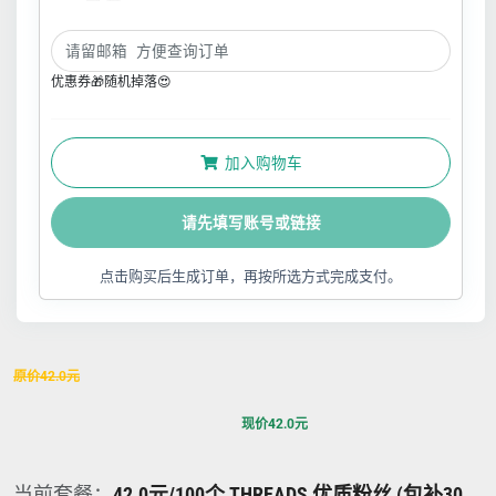
优惠券🎁随机掉落😍
加入购物车
请先填写账号或链接
点击购买后生成订单，再按所选方式完成支付。
原价
42.0
元
现价
42.0
元
当前套餐：
42.0元/100个 THREADS 优质粉丝 (包补30