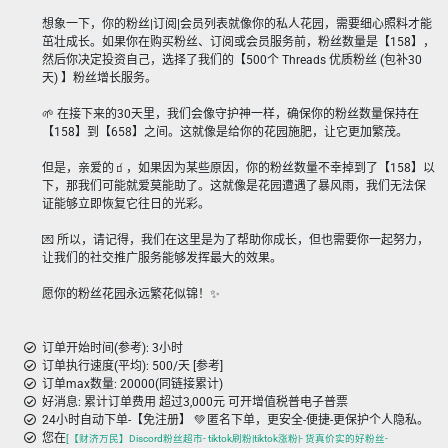
想象一下，你的粉丝|订阅|会员列表就像你的私人花园，需要细心照料才能
茁壮成长。如果你在购买粉丝、订阅或会员服务前，粉丝数量是【158】，
然后你决定投资自己，选择了我们的【500个 Threads 优质粉丝 (包补30
天) 】粉丝增长服务。
🌱 在接下来的30天里，我们会像守护神一样，确保你的粉丝数量保持在
【158】到【658】之间。这就像是给你的花园施肥，让它更加繁茂。
但是，亲爱的🧃，如果因为某些原因，你的粉丝数量不幸掉到了【158】以
下，那我们可能就爱莫能助了。这就像是花园遭遇了暴风雨，我们无法保
证能够立即恢复它往日的光彩。
💌 所以，请记得，我们在这里是为了帮助你成长，但也需要你一起努力，
让我们的社交推广服务能够发挥最大的效果。
愿你的粉丝花园永远繁花似锦！✨
订单开始时间(参考): 3小时
订单执行速度(平均): 500/天 [参考]
订单max数量: 20000(同链接累计)
好消息: 累计订单费用 超过3,000元 可开增值税普电子普票
24小时自动下单-【免注册】 💚 匿名下单，更安全-便捷-更保护个人隐私。
您在
[【财济万民】Discord粉丝超市- tiktok刷粉|tiktok涨粉|- 货真价实的好粉丝-