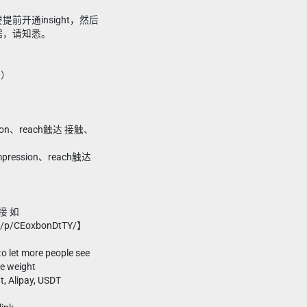
前开通insight，然后
数据，请知悉。
广）
sion、reach触达 接触、
pression、reach触达
接 如
m/p/CEoxbonDtTY/】
to let more people see
se weight
t, Alipay, USDT