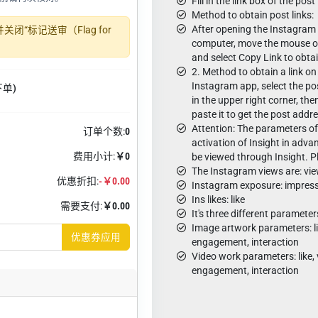
Fill in the link box of the post 
Method to obtain post links:
After opening the Instagra
“标记送审（Flag for
computer, move the mouse ove
and select Copy Link to obtain
2. Method to obtain a link o
Instagram app, select the post,
下单)
in the upper right corner, the
paste it to get the post addr
Attention: The parameters of 
订单个数:
0
activation of Insight in adva
费用小计:
￥0
be viewed through Insight. P
The Instagram views are: vi
优惠折扣:
-￥0.00
Instagram exposure: impres
Ins likes: like
需要支付:
￥0.00
It's three different parameter
Image artwork parameters: li
优惠券应用
engagement, interaction
Video work parameters: like, 
engagement, interaction