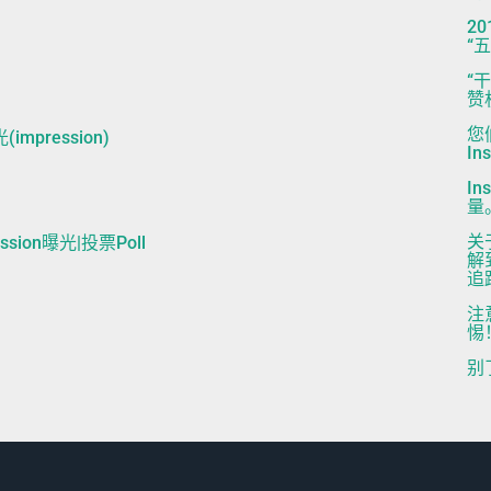
2
“
“
赞
您
impression)
I
I
量
关
ression曝光|投票Poll
解
追
注
惕！
别了