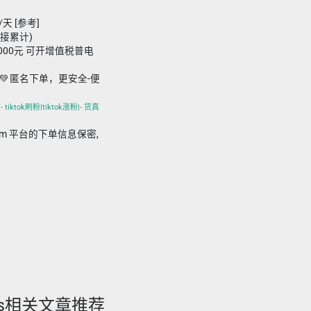
/天 [参考]
链接累计)
,000元 可开增值税普电
💚 匿名下单，更安全-便
iktok刷粉|tiktok涨粉|- 货真
in.com 平台的下单信息保密,
ns相关文章推荐