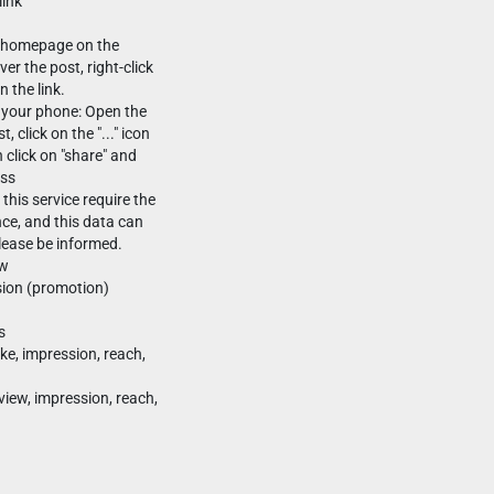
link
m homepage on the
r the post, right-click
 the link.
n your phone: Open the
 click on the "..." icon
n click on "share" and
ess
this service require the
nce, and this data can
lease be informed.
ew
sion (promotion)
s
ke, impression, reach,
view, impression, reach,