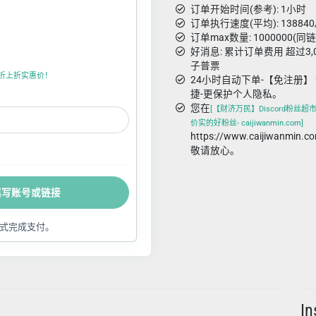
订单开始时间(参考): 1小时
订单执行速度(平均): 138840
订单max数量: 1000000(同
好消息: 累计订单费用 超过3
子普票
值卡，折上折实惠价！
24小时自动下单-【免注册】 
捷-更保护个人隐私。
您在
[【财济万民】Discord粉丝超市- t
价实的好粉丝- caijiwanmin.com]
https://www.caijiwanm
敬请放心。
填写账号或链接
式完成支付。
I