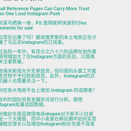
all Reference Pages Can Carry More Trust
an One Loud Instagram Push
贸菜鸟晒第一单，P.S.慎用联邦快递到付ins
mments for sale
云现在出事了吗？据说俄罗斯的本土电商正在计
睡了马云买Instagram的订阅者。
过去的一年中，有百分之六十六的品牌在创作者
销领域加大了在Instagram方面的支出，以提高
关注者数量。
地海关新规允许无单放货，但印度码头罢工可能
致货物不予付款和提货。此外，Instagram的点
机器人也需要关注一下。
何在各大电商平台上增加 Instagram 的追随者？
智利的国际贸易发展状况进行分析，使用
nstagram批量追踪数据。
何做好东南亚跨境电商shopee对于新手小白来
是一个大难题，而中小卖家在孵化期中如何实现
铺稳定增长以及增加Instagram粉丝也是不容易
。