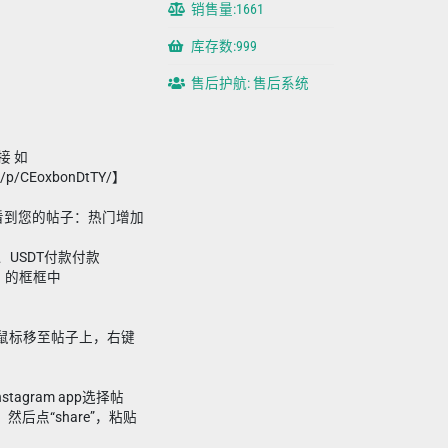
销售量:1661
库存数:999
售后护航: 售后系统
接 如
m/p/CEoxbonDtTY/】
看到您的帖子：热门增加
、USDT付款付款
接）的框框中
，将鼠标移至帖子上，右键
。
tagram app选择帖
然后点“share”，粘贴