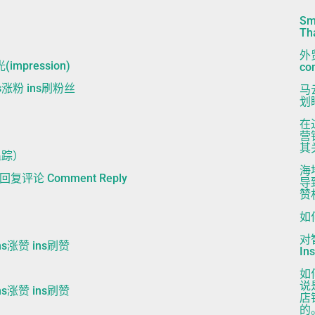
Sm
Th
外
impression)
co
ins涨粉 ins刷粉丝
马
划
在
营
其
（追踪）
海
s|回复评论 Comment Reply
导
赞
如
对
s涨赞 ins刷赞
I
如
说
s涨赞 ins刷赞
店
的