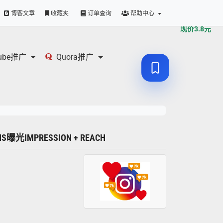
原价
3.8
元
博客文章
收藏夹
订单查询
帮助中心
现价
3.8
元
tube推广
Quora推广
INS曝光IMPRESSION + REACH